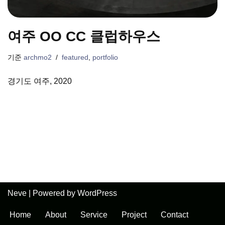
여주 OO CC 클럽하우스
기준
archmo2
featured
,
portfolio
경기도 여주, 2020
Neve
| Powered by
WordPress
Home
About
Service
Project
Contact