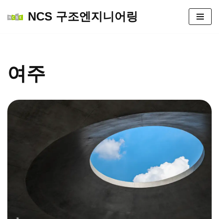
NCS 구조엔지니어링
콘
텐
츠
로
여주
건
너
뛰
기