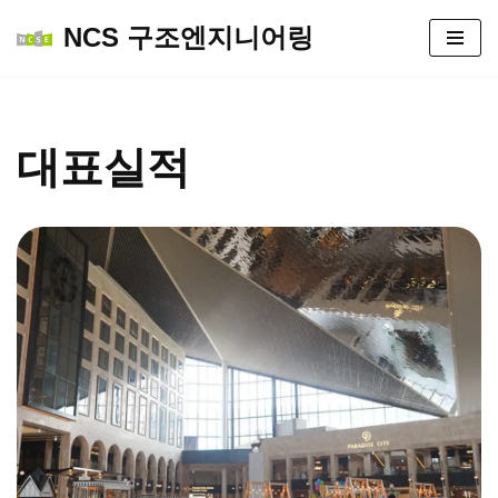
NCS 구조엔지니어링
콘
텐
츠
로
대표실적
건
너
뛰
기