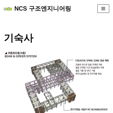
NCS 구조엔지니어링
콘
텐
츠
로
기숙사
건
너
뛰
기